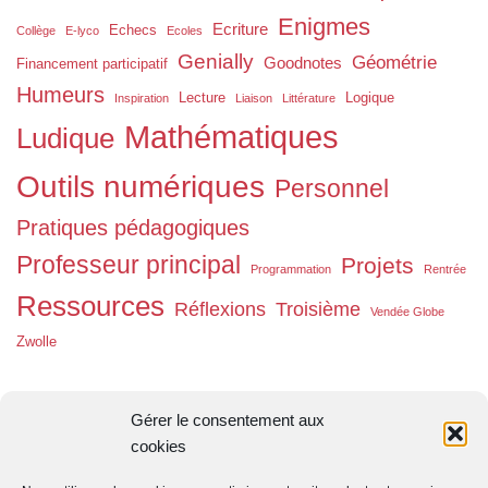
Enigmes
Ecriture
Echecs
Collège
E-lyco
Ecoles
Genially
Géométrie
Goodnotes
Financement participatif
Humeurs
Lecture
Logique
Inspiration
Liaison
Littérature
Mathématiques
Ludique
Outils numériques
Personnel
Pratiques pédagogiques
Professeur principal
Projets
Programmation
Rentrée
Ressources
Réflexions
Troisième
Vendée Globe
Zwolle
Flux RSS
Gérer le consentement aux
cookies
Flux des publications